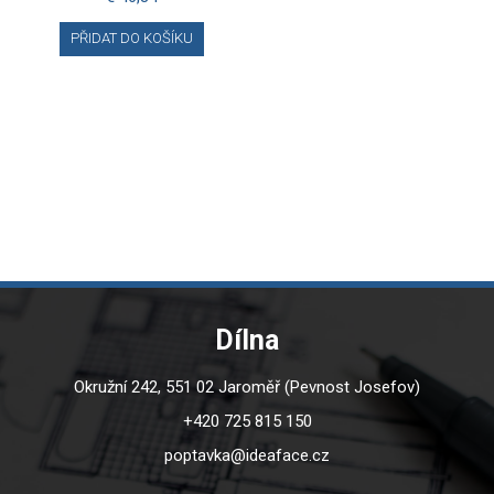
PŘIDAT DO KOŠÍKU
Dílna
Okružní 242, 551 02 Jaroměř (Pevnost Josefov)
+420 725 815 150
poptavka@ideaface.cz