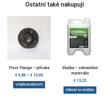
Ostatní také nakupují
Floor Flange – příruba
Služba – odmaštění
materiálu
€
5,85
–
€
13,65
€
13,22
This
VÝBĚR MOŽNOSTÍ
product
PŘIDAT DO KOŠÍKU
has
multiple
variants.
The