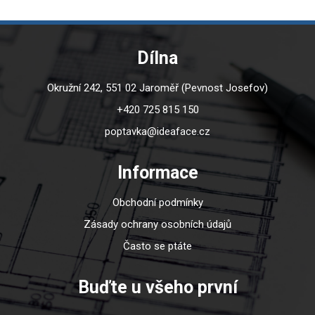
be
chosen
on
the
Dílna
product
page
Okružní 242, 551 02 Jaroměř (Pevnost Josefov)
+420 725 815 150
poptavka@ideaface.cz
Informace
Obchodní podmínky
Zásady ochrany osobních údajů
Často se ptáte
Buďte u všeho první