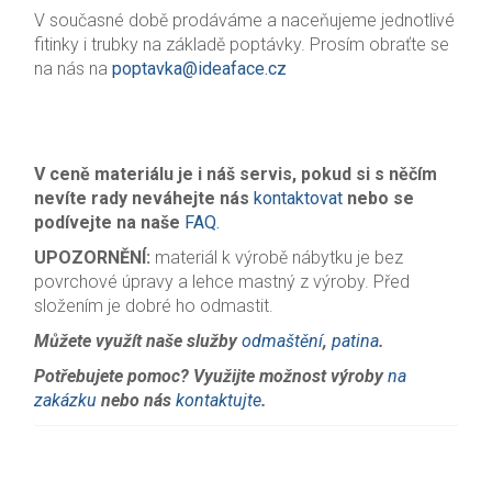
V současné době prodáváme a naceňujeme jednotlivé
fitinky i trubky na základě poptávky. Prosím obraťte se
na nás na
poptavka@ideaface.cz
V ceně materiálu je i náš servis, pokud si s něčím
nevíte rady neváhejte nás
kontaktovat
nebo se
podívejte na naše
FAQ.
UPOZORNĚNÍ:
materiál k výrobě nábytku je bez
povrchové úpravy a lehce mastný z výroby. Před
složením je dobré ho odmastit.
Můžete využít naše služby
odmaštění
,
patina
.
Potřebujete pomoc? Využijte možnost výroby
na
zakázku
nebo nás
kontaktujte
.