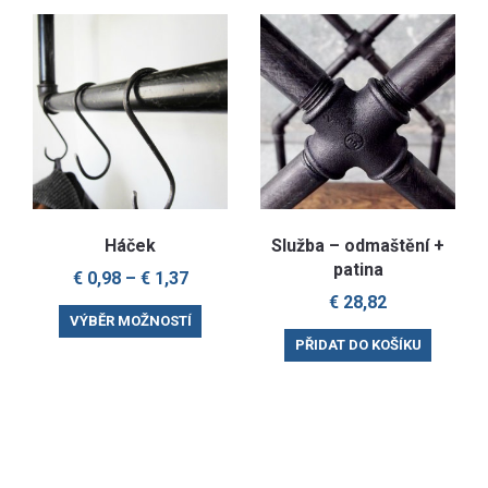
options
may
be
chosen
on
the
product
page
Háček
Služba – odmaštění +
patina
€
0,98
–
€
1,37
€
28,82
This
VÝBĚR MOŽNOSTÍ
product
PŘIDAT DO KOŠÍKU
has
multiple
variants.
The
options
may