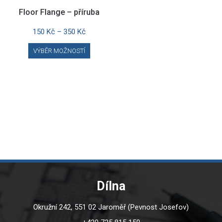
Floor Flange – příruba
150
Kč
–
350
Kč
This
VÝBĚR MOŽNOSTÍ
product
has
multiple
variants.
The
options
may
be
chosen
on
the
product
page
Dílna
Okružní 242, 551 02 Jaroměř (Pevnost Josefov)