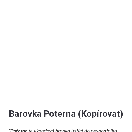
Barovka Poterna (Kopírovat)
"
Poterna
je výpadová branka ústící do pevnostního