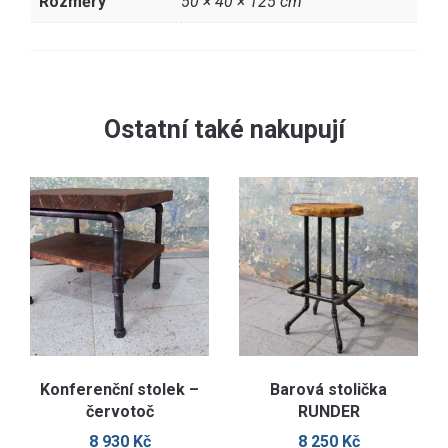
Rozměry
50 × 40 × 125 cm
Ostatní také nakupují
Konferenční stolek –
Barová stolička
červotoč
RUNDER
8 930
Kč
8 250
Kč