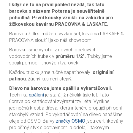
I když se to na první pohled nezdá, tak tato
barovka s názvem Poterna je neuvěřitelně
pohodlná. První kousky vznikli na zakázku pro
žižkovskou kavárnu PRACOVNA & LASKAFE.
Barovou židli si můžete vyzkoušet, kavárna LASKAFE &
PRACOVNA slouží i jako náš showroom.
Barovku jsme vyrobili z nových ocelových
vodovodních trubek v
průměru 1/2″.
Trubky jsme
spojili pomocí litinových tvarovek.
Každou trubku jsme ručně napatinovaly
originální
patinou
, žádný kus není stejný.
Dřevo na barovce jsme opálili a vykartáčovali.
Technika
opálení
je stará již několik tisíc let. Tato
úprava po kartáčování zvýrazní tzv. léta. Vynikne
jedinečná kresba dřeva, která interiéru propujčí přírodní
starobylý vzhled. Po vykartáčování na dřevo nanášíme
oleje od OSMO. Barvy
značky OSMO
jsou certifikovány
pro přímý styk s potravinami a odolají i takovým