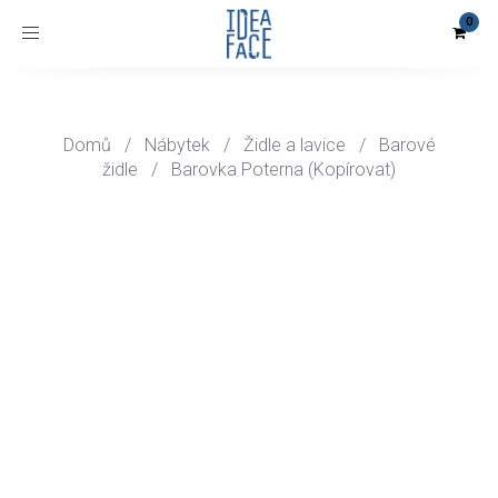
Toggle
navigation
Domů
/
Nábytek
/
Židle a lavice
/
Barové
židle
/
Barovka Poterna (Kopírovat)