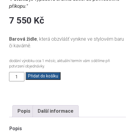
příkopu."
7 550
Kč
Barová židle
, která obzvlášť vynikne ve stylovém baru
či kavárně.
dodání výrobku cca 1 měsíc, aktuální termín vám sdělíme při
potvrzení objednávky.
Barovka
Přidat do košíku
Poterna
(Kopírovat)
množství
Popis
Další informace
Popis