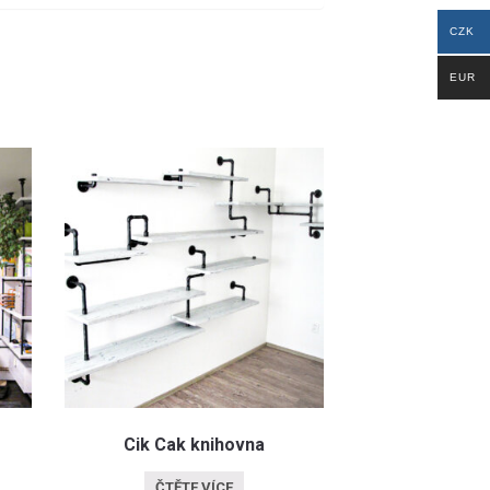
CZK
EUR
Cik Cak knihovna
ČTĚTE VÍCE