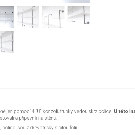
těně jen pomocí 4 “U” konzolí, trubky vedou skrz police.
U této in
tovali a připevnili na stěnu.
olice jsou z dřevotřísky s bílou folii.