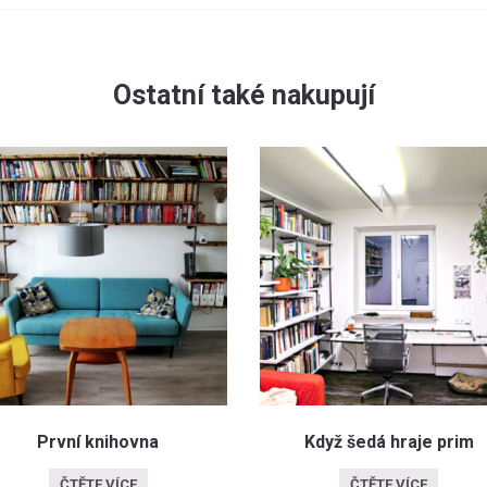
Ostatní také nakupují
První knihovna
Když šedá hraje prim
ČTĚTE VÍCE
ČTĚTE VÍCE