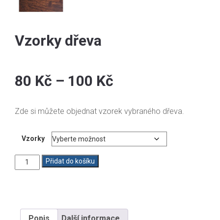
Vzorky dřeva
80
Kč
–
100
Kč
Zde si můžete objednat vzorek vybraného dřeva.
Vzorky
Vzorky
Přidat do košíku
dřeva
množství
Popis
Další informace