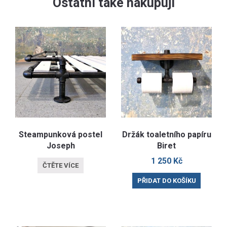
Ostatní také nakupují
Steampunková postel
Držák toaletního papíru
Joseph
Biret
1 250
Kč
ČTĚTE VÍCE
PŘIDAT DO KOŠÍKU